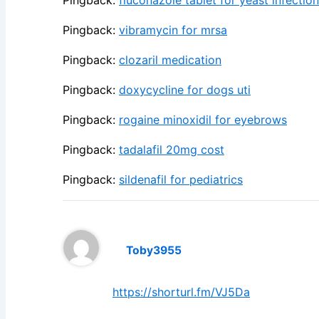
Pingback:
fluconazole tablet for yeast infection
Pingback:
vibramycin for mrsa
Pingback:
clozaril medication
Pingback:
doxycycline for dogs uti
Pingback:
rogaine minoxidil for eyebrows
Pingback:
tadalafil 20mg cost
Pingback:
sildenafil for pediatrics
Toby3955
https://shorturl.fm/VJ5Da