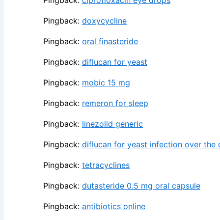
Pingback:
ciprofloxacin eye drops
Pingback:
doxycycline
Pingback:
oral finasteride
Pingback:
diflucan for yeast
Pingback:
mobic 15 mg
Pingback:
remeron for sleep
Pingback:
linezolid generic
Pingback:
diflucan for yeast infection over the
Pingback:
tetracyclines
Pingback:
dutasteride 0.5 mg oral capsule
Pingback:
antibiotics online